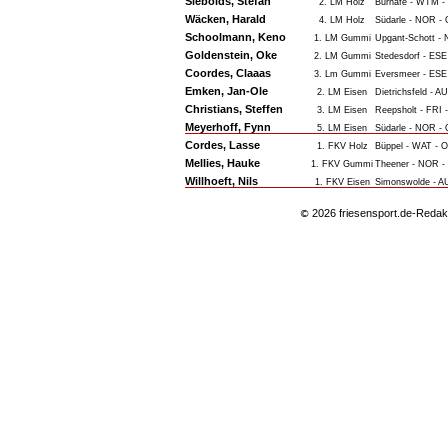
Siebolds, Stefan
2. LM Holz
Burhafe - WTM -
Wäcken, Harald
4. LM Holz
Südarle - NOR -
Schoolmann, Keno
1. LM Gummi
Upgant-Schott -
Goldenstein, Oke
2. LM Gummi
Stedesdorf - ESE
Coordes, Claaas
3. Lm Gummi
Eversmeer - ESE
Emken, Jan-Ole
2. LM Eisen
Dietrichsfeld - A
Christians, Steffen
3. LM Eisen
Reepsholt - FRI 
Meyerhoff, Fynn
5. LM Eisen
Südarle - NOR -
Cordes, Lasse
1. FKV Holz
Büppel - WAT - O
Mellies, Hauke
1. FKV Gummi
Theener - NOR -
Willhoeft, Nils
1. FKV Eisen
Simonswolde - A
2026 friesensport.de-Redak
©