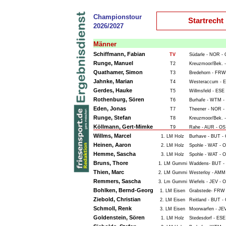
Championstour
Startrecht
2026/2027
Männer
Schiffmann, Fabian
TV
Südarle - NOR -
Runge, Manuel
T2
Kreuzmoor/Bek. -
Quathamer, Simon
T3
Bredehorn - FRW
Jahnke, Marian
T4
Westeraccum - E
Gerdes, Hauke
T5
Willmsfeld - ESE
Rothenburg, Sören
T6
Burhafe - WTM -
Eden, Jonas
T7
Theener - NOR -
Runge, Stefan
T8
Kreuzmoor/Bek. -
Köllmann, Gert-Mimke
T9
Rahe - AUR - OS
Willms, Marcel
1. LM Holz
Burhave - BUT -
Heinen, Aaron
2. LM Holz
Spohle - WAT - O
Hemme, Sascha
3. LM Holz
Spohle - WAT - O
Bruns, Thore
1. LM Gummi
Waddens- BUT -
Thien, Marc
2. LM Gummi
Westerloy - AMM
Remmers, Sascha
3. Lm Gummi
Wiefels - JEV - 
Bohlken, Bernd-Georg
1. LM Eisen
Grabstede- FRW 
Ziebold, Christian
2. LM Eisen
Reitland - BUT -
Schmoll, Renk
3. LM Eisen
Moorwarfen - JEV
Goldenstein, Sören
1. LM Holz
Stedesdorf - ESE